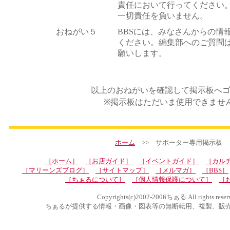
責任において行ってください
一切責任を負いません。
おねがい５
BBSには、みなさんからの情
ください。編集部へのご質問
願いします。
以上のおねがいを確認して掲示板へ
※掲示板はただいま使用できませ
ホーム
>> サポーター専用掲示板
［ホーム］
［お店ガイド］
［イベントガイド］
［カル
［マリーンズブログ］
［サイトマップ］
［メルマガ］
［BBS］
［ちぁるについて］
［個人情報保護について］
［
Copyrights(c)2002-2006ちぁる All rights reser
ちぁるが提供する情報・画像・図表等の無断転用、複製、販